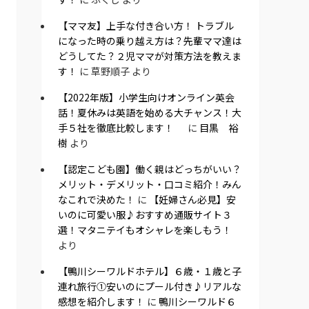
【ママ友】上手な付き合い方！ トラブル
になった時の乗り越え方は？先輩ママ達は
どうしてた？２児ママが対策方法を教えま
す！
に
草野順子
より
【2022年版】小学生向けオンライン英会
話！夏休みは英語を始める大チャンス！大
手５社を徹底比較します！
に
目黒 裕
樹
より
【認定こども園】働く親はどっちがいい？
メリット・デメリット・口コミ紹介！みん
なこれで決めた！
に
【妊婦さん必見】安
いのに可愛い服♪おすすめ通販サイト３
選！マタニテイもオシャレを楽しもう！
より
【鴨川シーワルドホテル】６歳・１歳と子
連れ旅行①安いのにプール付き♪リアルな
感想を紹介します！
に
鴨川シーワルド６