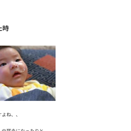
た時
すよね、、
、中耳炎になったりと、