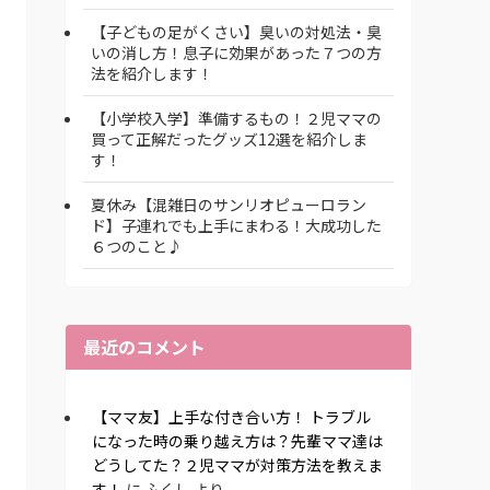
【子どもの足がくさい】臭いの対処法・臭
いの消し方！息子に効果があった７つの方
法を紹介します！
【小学校入学】準備するもの！２児ママの
買って正解だったグッズ12選を紹介しま
す！
夏休み【混雑日のサンリオピューロラン
ド】子連れでも上手にまわる！大成功した
６つのこと♪
最近のコメント
【ママ友】上手な付き合い方！ トラブル
になった時の乗り越え方は？先輩ママ達は
どうしてた？２児ママが対策方法を教えま
す！
に
ふくし
より