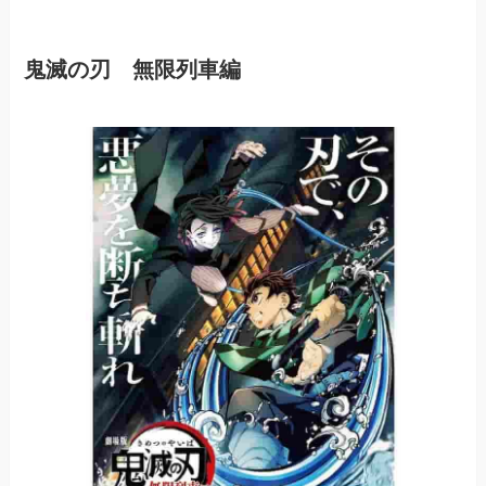
鬼滅の刃 無限列車編