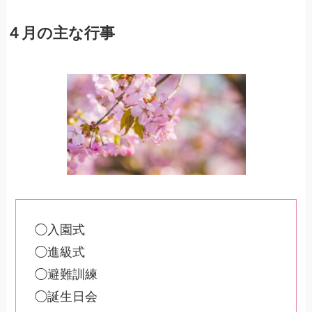
４月の主な行事
◯入園式
◯進級式
◯避難訓練
◯誕生日会