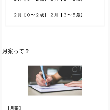
２月【０〜２歳】
２月【３〜５歳】
月案って？
【月案】