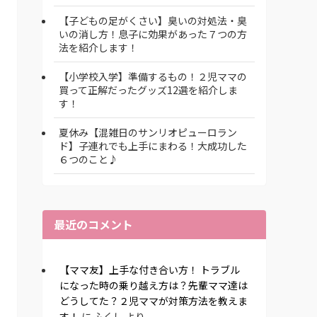
【子どもの足がくさい】臭いの対処法・臭
いの消し方！息子に効果があった７つの方
法を紹介します！
【小学校入学】準備するもの！２児ママの
買って正解だったグッズ12選を紹介しま
す！
夏休み【混雑日のサンリオピューロラン
ド】子連れでも上手にまわる！大成功した
６つのこと♪
最近のコメント
【ママ友】上手な付き合い方！ トラブル
になった時の乗り越え方は？先輩ママ達は
どうしてた？２児ママが対策方法を教えま
す！
に
ふくし
より