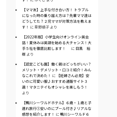
【ママ友】上手な付き合い方！ トラブル
になった時の乗り越え方は？先輩ママ達は
どうしてた？２児ママが対策方法を教えま
す！
に
草野順子
より
【2022年版】小学生向けオンライン英会
話！夏休みは英語を始める大チャンス！大
手５社を徹底比較します！
に
目黒 裕
樹
より
【認定こども園】働く親はどっちがいい？
メリット・デメリット・口コミ紹介！みん
なこれで決めた！
に
【妊婦さん必見】安
いのに可愛い服♪おすすめ通販サイト３
選！マタニテイもオシャレを楽しもう！
より
【鴨川シーワルドホテル】６歳・１歳と子
連れ旅行①安いのにプール付き♪リアルな
感想を紹介します！
に
鴨川シーワルド６