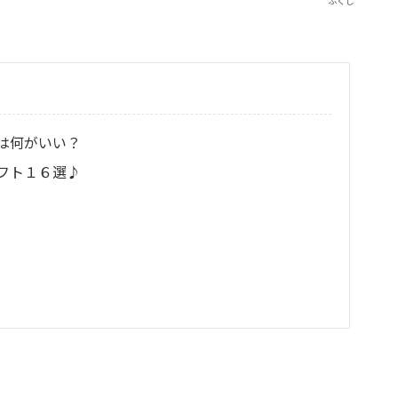
ふくし
は何がいい？
フト１６選♪