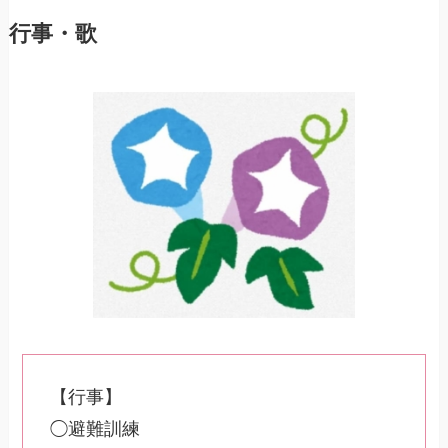
行事・歌
【行事】
◯避難訓練